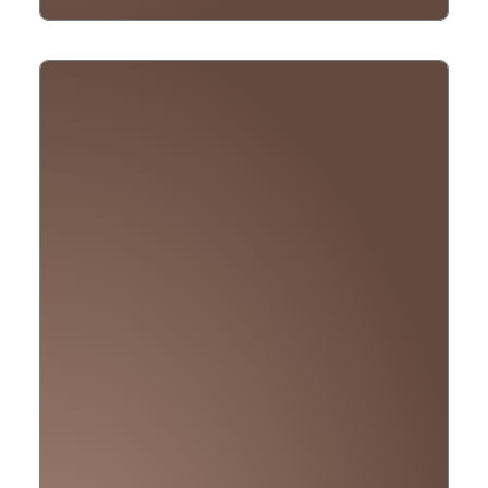
Silvaner
trocken
Menge