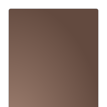
Silvaner
trocken
Menge