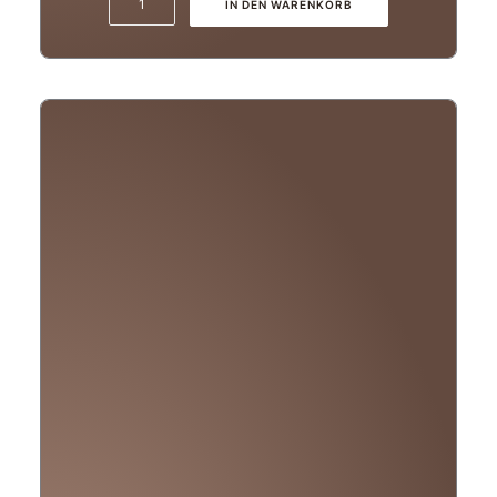
IN DEN WARENKORB
Silvaner
–
Alte
Rebe
–
trocken
Menge