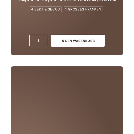
Preis
Preis
4 SEKT & SECCO
1 GROSSES FRANKEN
war:
ist:
12,00 €
10,00 €.
2021er
IN DEN WARENKORB
Pinot
Rosé
brut
Menge