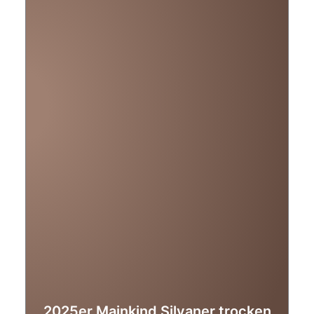
2025er Mainkind Silvaner trocken