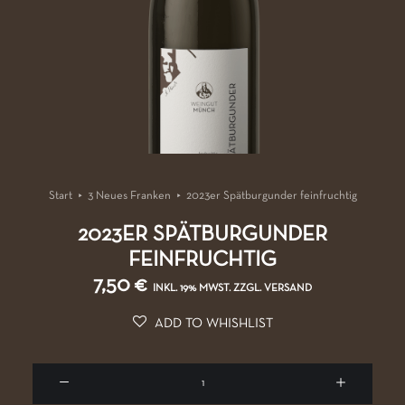
Start
3 Neues Franken
2023er Spätburgunder feinfruchtig
2023ER SPÄTBURGUNDER
FEINFRUCHTIG
7,50
€
INKL. 19% MWST. ZZGL. VERSAND
ADD TO WHISHLIST
2023e
Spätb