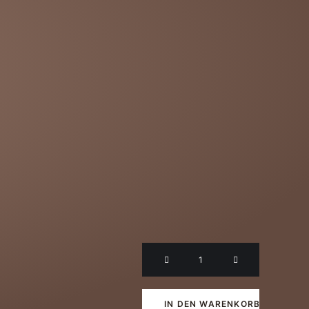
2025er
Sauvigno
Blanc
IN DEN WARENKORB
trocken