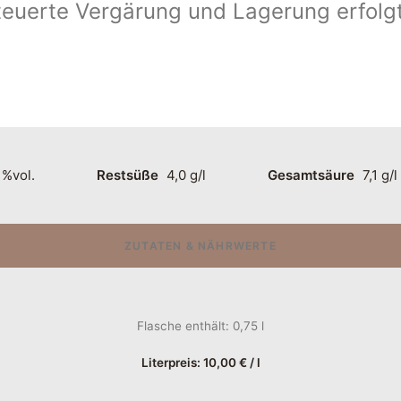
euerte Vergärung und Lagerung erfolgt
 %vol.
Restsüße
4,0 g/l
Gesamtsäure
7,1 g/l
ZUTATEN & NÄHRWERTE
Flasche enthält: 0,75
l
Literpreis:
10,00
€
/
l