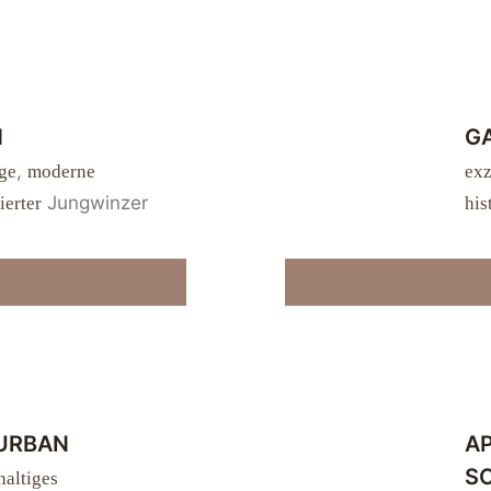
H
G
,
age
moderne
exz
Jungwinzer
ierter
his
 URBAN
A
S
haltiges