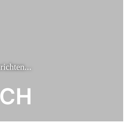
ichten...
CH