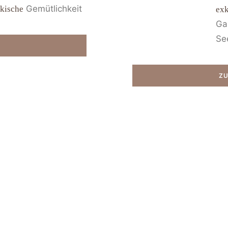
Gemütlichkeit
nkische
exk
Ga
Se
ZU