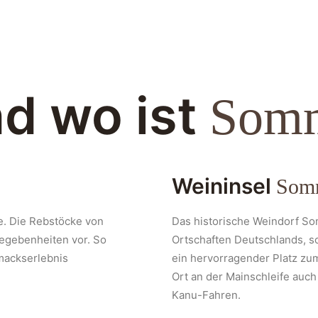
d wo ist
Som
Weininsel
Som
e. Die Rebstöcke von
Das historische Weindorf So
egebenheiten vor. So
Ortschaften Deutschlands, s
mackserlebnis
ein hervorragender Platz zu
Ort an der Mainschleife auc
Kanu-Fahren.